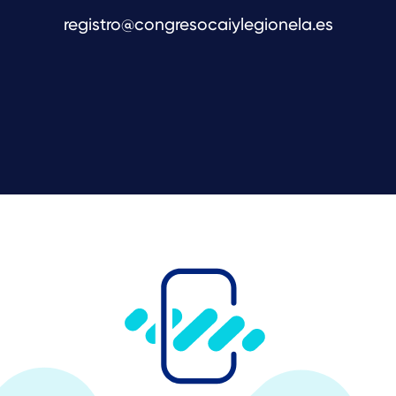
registro@congresocaiylegionela.es