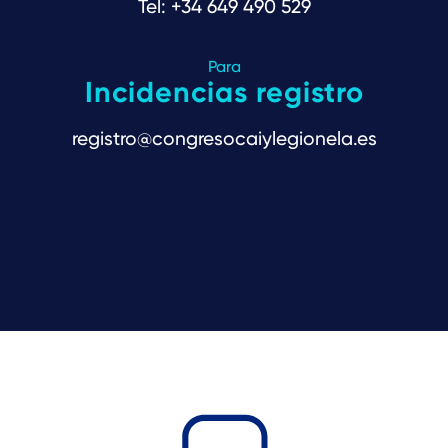
Tel: +34 649 490 529
Para
Incidencias registro
registro@congresocaiylegionela.es