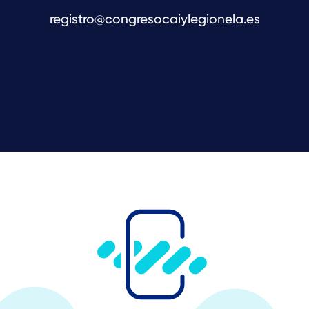
registro@congresocaiylegionela.es