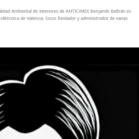
alidad Ambiental de Interiores de ANTICIMEX Benjamín Beltrán es
Politécnica de Valencia. Socio fundador y administrador de varias